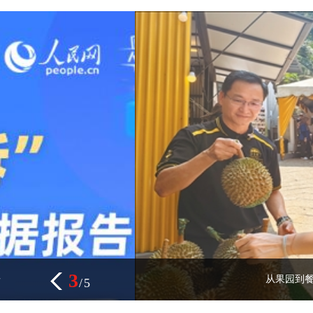
3
从果园到餐桌，一颗榴莲串联中马合作新
/
5