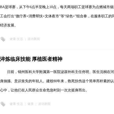
BA篮球赛，从下午6点半至晚上10点，每天两场职工篮球赛为点燃城市
工会打出“微疗养+消费帮扶+文体夜市”等“绿色+”组合拳，在服务职工
经济发展。
健康·生活
|
滚动新闻
淬炼临床技能 厚植医者精神
日前，锦州医科大学附属第一医院泌尿外科主任佟明、医生沈桐在
身抽搐、意识丧失的年轻人。建校80年来，救死扶伤这个简单而朴素的
心中，让他们在人民群众生命危急时刻一次次挺身而出。
健康·生活
|
健康
|
滚动新闻