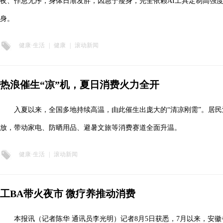
夜、作息无序，身体日渐发胖，因急于瘦身，完全依赖AI工具定制高强
身。
健康·生活
|
健康
|
滚动新闻
热浪催生“凉”机，夏日消费火力全开
入夏以来，全国多地持续高温，由此催生出庞大的“清凉刚需”。居
放，带动家电、防晒用品、避暑文旅等消费赛道全面升温。
健康·生活
|
滚动新闻
工BA带火夜市 微疗养推动消费
本报讯（记者陈华 通讯员李光明）记者8月5日获悉，7月以来，安