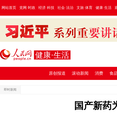
网站首页
党网·时政
经济·科技
社会·法治
文旅·体育
健康·生活
健康·生活
原创报道
滚动新闻
消费
食
即时新闻
国产新药