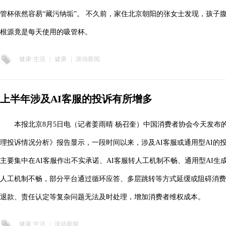
管杯依然容易“藏污纳垢”。 不久前，家住北京朝阳的张女士发现，孩子
根源竟是每天使用的吸管杯。
健康·生活
|
健康
|
滚动新闻
上半年涉及AI客服的投诉有所增多
本报北京8月5日电（记者姜雨晴 杨召奎）中国消费者协会今天发布的
理投诉情况分析》报告显示，一段时间以来，涉及AI客服或通用型AI的
主要集中在AI客服作出不实承诺、AI客服转人工机制不畅、通用型AI生成
人工机制不畅，部分平台通过循环应答、多层跳转等方式延缓或阻碍消费
退款、责任认定等复杂问题无法及时处理，增加消费者维权成本。
健康·生活
|
滚动新闻