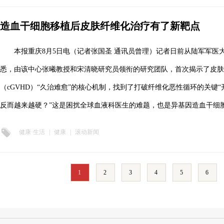
造血干细胞移植后皮肤纤维化治疗有了新靶点
本报重庆8月5日电（记者张国圣 通讯员曾理）记者日前从陆军军医
悉，由该中心张曦教授和宋清晓研究员领衔的研究团队，首次揭示了皮肤
（cGVHD）“久治难愈”的核心机制，找到了打破纤维化恶性循环的关键“
反而越来越硬？”这是困扰全球血液科医生的难题，也是异基因造血干细
健康·生活
|
健康
|
滚动新闻
1
2
3
4
5
6