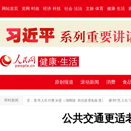
网站首页
党网·时政
经济·科技
社会·法治
文旅·体育
健康·生活
健康·生活
原创报道
滚动新闻
消费
食
公共交通更适老，老年人出行更从容（深阅读·关注适老化改造）
即时新闻
接到“无人仓”订单
公共交通更适