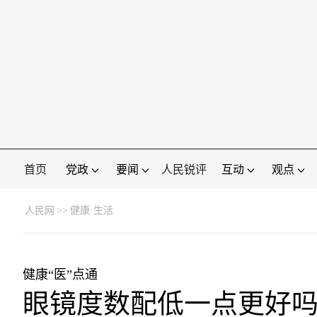
首页
党政
要闻
人民锐评
互动
观点
人民网
>>
健康·生活
健康“医”点通
眼镜度数配低一点更好