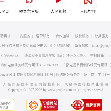
人民网
领导留言板
人民视频
人民智作
招聘英才
|
广告服务
|
运营服务
|
合作加盟
|
版权服务
|
数据服务
民日报违法和不良信息举报电话：010-65363263 举报邮箱：
jubao@peopl
：
kf@people.cn
违法和不良信息举报电话：010-65363636 举报邮箱：
rm
|
增值电信业务经营许可证B1-20060139
|
广播电视节目制作经营许可证（广
许可证 京网文[2023]4961-141号
|
网络出版服务许可证（京）字121号
人 民 网 股 份 有 限 公 司 版 权 所 有 ，未 经 书 面 授 权 禁 止 使 用
Copyright © 1997-2026 by www.people.com.cn. all rights reserved