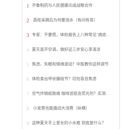
1
齐鲁制药与人民健康达成战略合作
2
荔枝采摘后为何要泡水（有问有答）
3
专家：不要慌，体检报告上八种常见“病症…
4
夏天首开空调，做好这三步安心享清凉
5
焦虑、失眠和情绪波动？中医教你这样调节
6
体检查出甲状腺结节？切勿盲目焦虑
7
空气炸锅纸致癌 咖啡滤纸含荧光剂？实测…
8
小发票也能撬动大消费（纵横）
9
这种夏天手上爱长的小水疱 到底是什么？