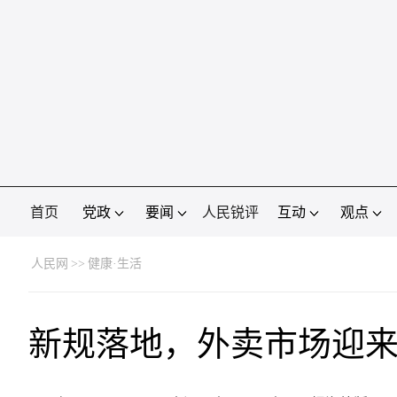
首页
党政
要闻
人民锐评
互动
观点
人民网
>>
健康·生活
新规落地，外卖市场迎