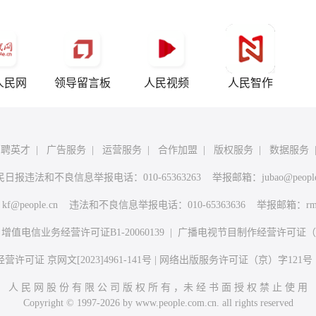
人民网
领导留言板
人民视频
人民智作
招聘英才
|
广告服务
|
运营服务
|
合作加盟
|
版权服务
|
数据服务
民日报违法和不良信息举报电话：010-65363263 举报邮箱：
jubao@peopl
：
kf@people.cn
违法和不良信息举报电话：010-65363636 举报邮箱：
rm
|
增值电信业务经营许可证B1-20060139
|
广播电视节目制作经营许可证（广
许可证 京网文[2023]4961-141号
|
网络出版服务许可证（京）字121号
人 民 网 股 份 有 限 公 司 版 权 所 有 ，未 经 书 面 授 权 禁 止 使 用
Copyright © 1997-2026 by www.people.com.cn. all rights reserved