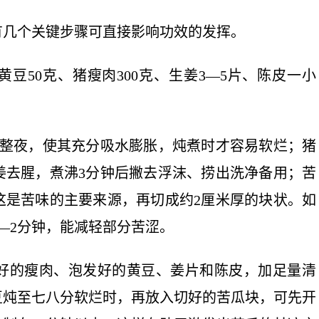
有几个关键步骤可直接影响功效的发挥。
黄豆50克、猪瘦肉300克、生姜3—5片、陈皮一小
或整夜，使其充分吸水膨胀，炖煮时才容易软烂；猪
姜去腥，煮沸3分钟后撇去浮沫、捞出洗净备用；苦
这是苦味的主要来源，再切成约2厘米厚的块状。如
—2分钟，能减轻部分苦涩。
好的瘦肉、泡发好的黄豆、姜片和陈皮，加足量清
黄豆炖至七八分软烂时，再放入切好的苦瓜块，可先开