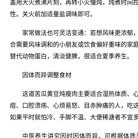
盖用大火煮沸片刻，再转小火慢炖，炖煮时间控
性。关火前加适量盐调味即可。
家常做法也可灵活变通：若想风味更浓郁
合需要风味调和的小朋友或饮食偏好重味的家庭
替代动物蛋白，清淡健脾，很适合夏季养生。
因体而异调整食材
这道苦瓜黄豆炖瘦肉主要适合湿热体质、
痘、口腔溃疡、心烦易怒、目赤肿痛的人，吃
如果平时就怕冷、手脚不温、大便稀溏者不宜
中医养生讲究因时因体而异，可根据体质