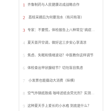
1
齐鲁制药与人民健康达成战略合作
2
荔枝采摘后为何要泡水（有问有答）
3
专家：不要慌，体检报告上八种常见“病症…
4
夏天首开空调，做好这三步安心享清凉
5
焦虑、失眠和情绪波动？中医教你这样调节
6
体检查出甲状腺结节？切勿盲目焦虑
7
小发票也能撬动大消费（纵横）
8
空气炸锅纸致癌 咖啡滤纸含荧光剂？实测…
9
这种夏天手上爱长的小水疱 到底是什么？