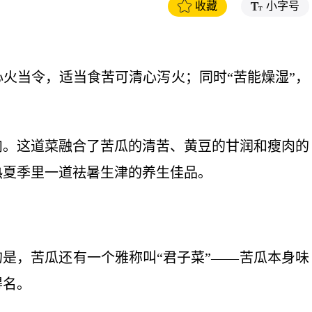
收藏
小字号
火当令，适当食苦可清心泻火；同时“苦能燥湿”，
肉。这道菜融合了苦瓜的清苦、黄豆的甘润和瘦肉的
热夏季里一道祛暑生津的养生佳品。
的是，苦瓜还有一个雅称叫“君子菜”——苦瓜本身味
得名。