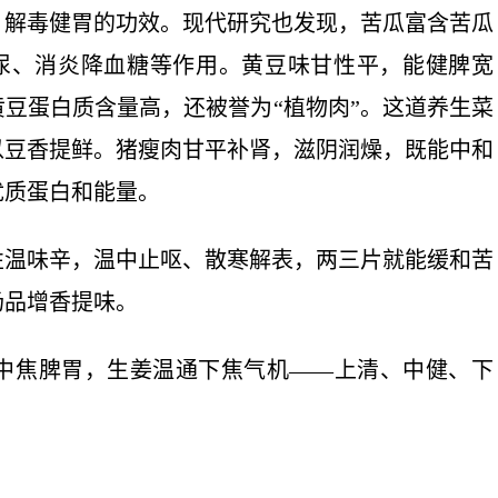
、解毒健胃的功效。现代研究也发现，苦瓜富含苦瓜
尿、消炎降血糖等作用。黄豆味甘性平，能健脾宽
豆蛋白质含量高，还被誉为“植物肉”。这道养生菜
以豆香提鲜。猪瘦肉甘平补肾，滋阴润燥，既能中和
优质蛋白和能量。
性温味辛，温中止呕、散寒解表，两三片就能缓和苦
汤品增香提味。
中焦脾胃，生姜温通下焦气机——上清、中健、下
。