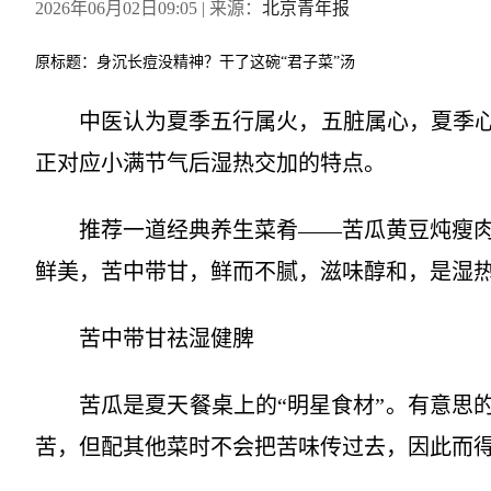
2026年06月02日09:05
| 来源：
北京青年报
原标题：身沉长痘没精神？干了这碗“君子菜”汤
中医认为夏季五行属火，五脏属心，夏季心
正对应小满节气后湿热交加的特点。
推荐一道经典养生菜肴——苦瓜黄豆炖瘦
鲜美，苦中带甘，鲜而不腻，滋味醇和，是湿
苦中带甘祛湿健脾
苦瓜是夏天餐桌上的“明星食材”。有意思
苦，但配其他菜时不会把苦味传过去，因此而