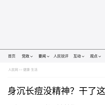
首页
党政
要闻
人民锐评
互动
观点
人民网
>>
健康·生活
身沉长痘没精神？干了这