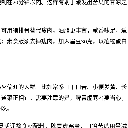
制在20分钟以内。这样有助于激发出苦瓜的甘凉之
，可用猪排骨替代瘦肉，油脂更丰富，咸香味足，适
；素食版须去掉瘦肉，加入眉豆30克，以植物蛋白
心火偏旺的人群。比如常感口干口苦、小便发黄、长
这道菜正相宜。需要注意的是，脾胃虚寒者要当心，
多吃。
灵活调整食材配料：脾胃虚寒者，可将苦瓜用量减