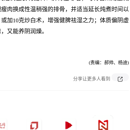
把瘦肉换成性温稍强的排骨，并适当延长炖煮时间以
或加10克炒白术，增强健脾祛湿之力；体质偏阴虚
凉，又能养阴润燥。
）
(责编：郝帅、杨迪)
分享让更多人看到