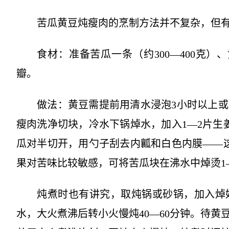
苦瓜黄豆炖瘦肉的烹制方法并不复杂，但
食材：准备苦瓜一条（约300—400克）、
瓣。
做法：黄豆需提前用清水浸泡3小时以上
瘦肉洗净切块，冷水下锅焯水，加入1—2片生
瓜对半切开，用勺子刮去内瓤和白色内膜——
果对苦味比较敏感，可将苦瓜块在沸水中焯烫1
炖煮时也有讲究，取炖锅或砂锅，加入焯
水，大火煮沸后转小火慢炖40—60分钟。待