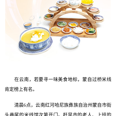
在云南，若要寻一味美食地标，蒙自过桥米线
肯定榜上有名。
清晨6点，云南红河哈尼族彝族自治州蒙自市街
头巷尾的米线馆次第开门。赶早市的老人、上班的