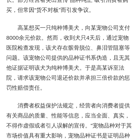
长。部分经营者突出宣传“品种纯正”吸引消费者购
买，但常因“货不对板”而引发争议。
高某想买一只纯种博美犬，向某宠物公司支付
8000余元价款。然而，收到犬只4天后，通过宠物
医院检查发现，该犬存在髌骨脱位、鼻泪管阻塞等
问题。该宠物公司提供的品种证书系伪造，且无其
他证据证明该犬为纯种博美犬。于是高某诉至法
院，请求该宠物公司退还价款并承担三倍价款的惩
罚性赔偿责任。
消费者权益保护法规定，经营者向消费者提供
有关商品的质量、性能等信息，应当全面、真实，
不得作虚假或者引人误解的宣传。“宠物品种对于其
市场价值具有重大影响，宠物品种证书是证明品种