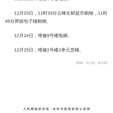
12月23日，11时33分云峰生鲜超市购物，11时
45分胖姐包子铺购物。
12月24日，维修9号楼电梯。
12月25日，维修2号楼2单元货梯。
(责编：许心怡、崔元苑)
人 民 网 版 权 所 有 ，未 经 书 面 授 权 禁 止 使 用