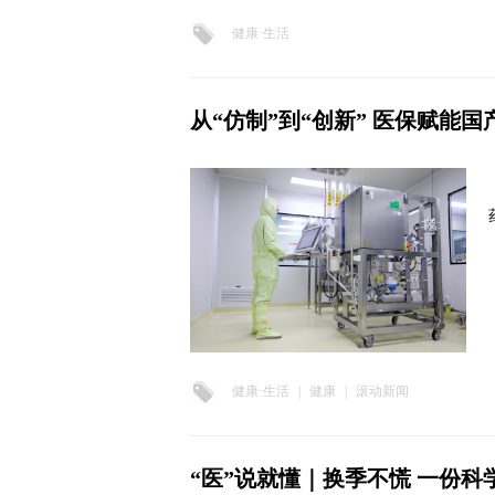
健康·生活
从“仿制”到“创新” 医保赋能
健康·生活
|
健康
|
滚动新闻
“医”说就懂｜换季不慌 一份