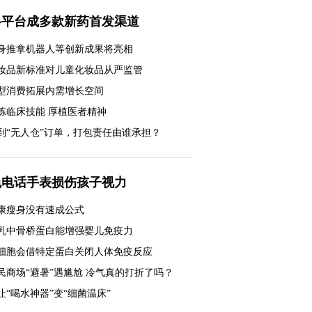
络平台成多款新药首发渠道
身推拿机器人等创新成果将亮相
妆品新标准对儿童化妆品从严监管
型消费拓展内需增长空间
炼临床技能 厚植医者精神
到“无人仓”订单，打包责任由谁承担？
免电话手表损伤孩子视力
康瘦身没有速成公式
乳中骨桥蛋白能增强婴儿免疫力
细胞会借特定蛋白关闭人体免疫反应
民商场“避暑”遇尴尬 冷气真的打折了吗？
生物制药从“跟随”到“引领”
让“喝水神器”变“细菌温床”