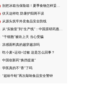
别把冰箱当保险箱！夏季食物怎样妥善储存…
伏天这样吃 防暑护阳两不误
从源头筑牢外卖食品安全防线
从“实验室”到“生产线”：中国原研药惠…
“干细胞”被吹上天 当心受骗
凉感面料真的越穿越凉吗
吃小麦+运动=过敏 这是怎么回事？
中国创新药“换挡提速”
学医真的不“香”了吗
“超标牛蛙”再次敲响食品安全警钟