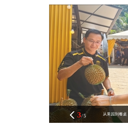
3
从果园到餐桌
/
5