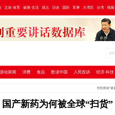
治
文旅·体育
健康·生活
观点
访谈
国际
军事
大湾区
台湾
视频
滚动新闻
消费
食品
数读中国
人民投诉
经济·科技
市民商场“避暑”遇尴
国产新药为何被全球“扫货”