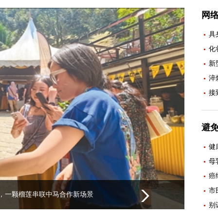
网
具
化
新
淬
接
避
健
母
癌
市
，一颗榴莲串联中马合作新场景
别